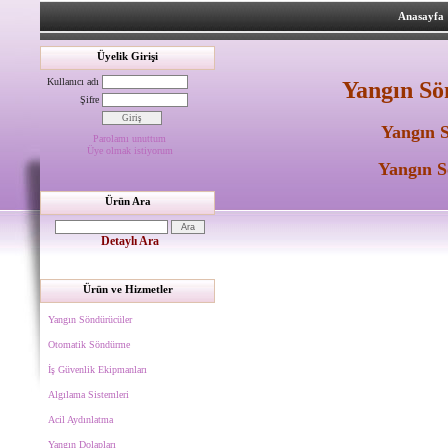
Anasayfa
Üyelik Girişi
Kullanıcı adı
Yangın Sö
Şifre
Yangın 
Parolamı unuttum
Üye olmak istiyorum
Yangın S
Ürün Ara
Detaylı Ara
Ürün ve Hizmetler
Yangın Söndürücüler
Otomatik Söndürme
İş Güvenlik Ekipmanları
Algılama Sistemleri
Acil Aydınlatma
Yangın Dolapları